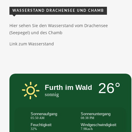
WASSERSTAND DRACHENSEE UND CHAMB
Hier sehen Sie den Wasserstand vom Drachensee
(Seepegel) und des Chamb
Link zum Wasserstand
26°
Furth im Wald
sonnig
Sonnenaufgang
Sonnenuntergang
05:50 AM
08:38 PM
Feuchtigkeit
Windgeschwindigkeit
32%
7.9Km/h