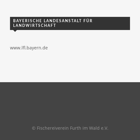
BAYERISCHE LANDESANSTALT FÜR
LANDWIRTSCHAFT
www.lfl.bayern.de
© Fischereiverein Furth im Wald e.V.