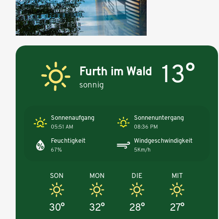
13°
Furth im Wald
sonnig
Sonnenaufgang
Sonnenuntergang
05:51 AM
08:36 PM
Feuchtigkeit
Windgeschwindigkeit
67%
5Km/h
SON
MON
DIE
MIT
30°
32°
28°
27°