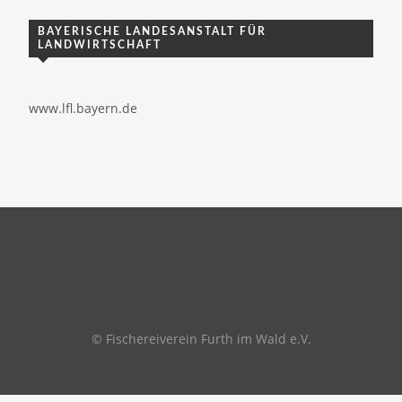
BAYERISCHE LANDESANSTALT FÜR
LANDWIRTSCHAFT
www.lfl.bayern.de
© Fischereiverein Furth im Wald e.V.