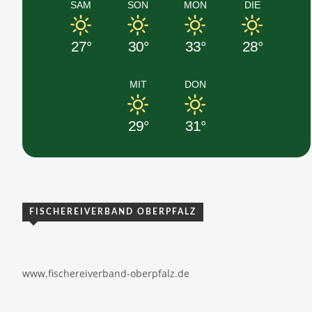
SAM
SON
MON
DIE
27°
30°
33°
28°
MIT
DON
29°
31°
FISCHEREIVERBAND OBERPFALZ
www.fischereiverband-oberpfalz.de