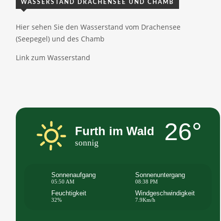
WASSERSTAND DRACHENSEE UND CHAMB
Hier sehen Sie den Wasserstand vom Drachensee
(Seepegel) und des Chamb
Link zum Wasserstand
26°
Furth im Wald
sonnig
Sonnenaufgang
Sonnenuntergang
05:50 AM
08:38 PM
Feuchtigkeit
Windgeschwindigkeit
32%
7.9Km/h