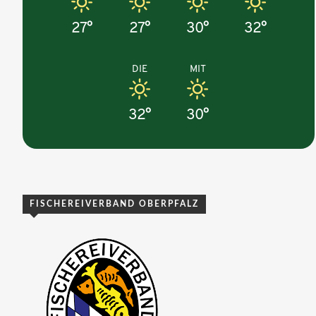
27°
27°
30°
32°
DIE
MIT
32°
30°
FISCHEREIVERBAND OBERPFALZ