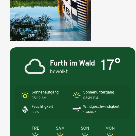
17°
Furth im Wald
bewölkt
Sonnenaufgang
Sonnenuntergang
05:49 AM
08:39 PM
Feuchtigkeit
Windgeschwindigkeit
53%
5.4Km/h
FRE
SAM
SON
MON