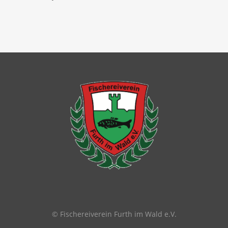
© Fischereiverein Furth im Wald e.V.