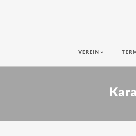
VEREIN
TER
Kara