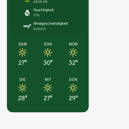
08:38 PM
Feuchtigkeit
77%
Windgeschwindigkeit
8.6Km/h
SAM
SON
MON
27°
30°
32°
DIE
MIT
DON
28°
27°
29°